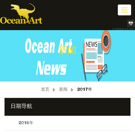
切
换
导
航
13990016393
新闻
首页
新闻
2017年
日期导航
2016年