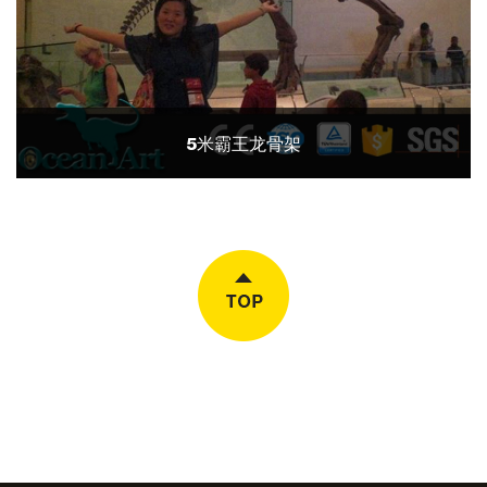
5米霸王龙骨架