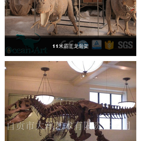
11米霸王龙骨架