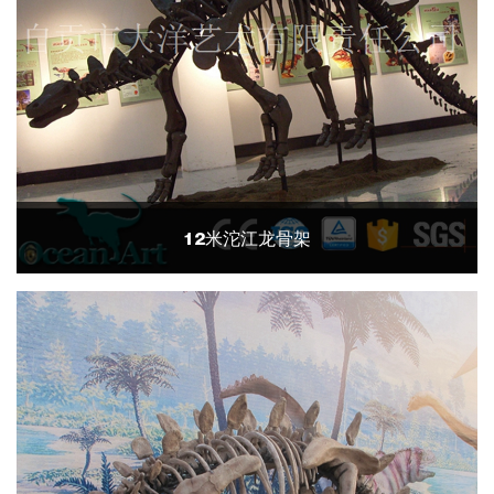
12米沱江龙骨架