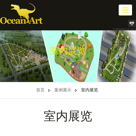
切
换
导
航
13990016393
室内展览
首页
案例展示
室内展览
室内展览