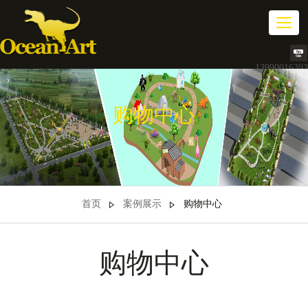
切
换
导
航
13990016393
购物中心
首页
案例展示
购物中心
购物中心